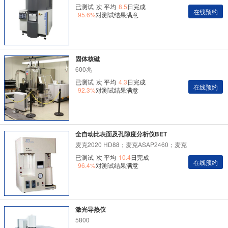
已测试
次 平均
8.
5
日完成
在线预约
9
5.
6%
对测试结果满意
固体核磁
600兆
已测试
次 平均
4.
3
日完成
在线预约
9
2.
3%
对测试结果满意
全自动比表面及孔隙度分析仪BET
麦克2020 HD88；麦克ASAP2460；麦克
已测试
次 平均
10.
4
日完成
在线预约
9
6.
4%
对测试结果满意
激光导热仪
5800