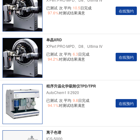
已测试
次 平均
10.
5
日完成
在线预约
9
7.
6%
对测试结果满意
单晶XRD
X'Pert PRO MPD、D8、Ultima IV
已测试
次 平均
6.
3
日完成
在线预约
9
4.
2%
对测试结果满意
程序升温化学吸附仪TPD/TPR
AutoChem1 II 2920
已测试
次 平均
9.
8
日完成
在线预约
9
4.
1%
对测试结果满意
离子色谱
ICS-5000