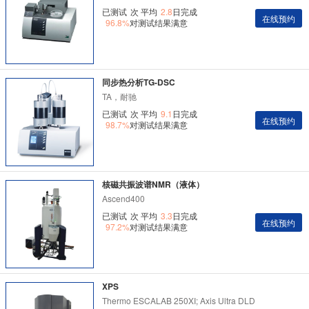
已测试
次 平均
2.
8
日完成
在线预约
9
6.
8%
对测试结果满意
同步热分析TG-DSC
TA，耐驰
已测试
次 平均
9.
1
日完成
在线预约
9
8.
7%
对测试结果满意
核磁共振波谱NMR（液体）
Ascend400
已测试
次 平均
3.
3
日完成
在线预约
9
7.
2%
对测试结果满意
XPS
Thermo ESCALAB 250XI; Axis Ultra DLD