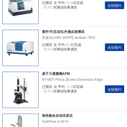
已测试
次 平均
10.
8
日完成
在线预约
9
5.
8%
对测试结果满意
紫外/可见/近红外漫反射测试
安捷伦CARY 300/PE lambda 750S
已测试
次 平均
8.
5
日完成
在线预约
9
4.
6%
对测试结果满意
原子力显微镜AFM
NT-MDT Prima; Bruker Dimension Edge
已测试
次 平均
10.
4
日完成
在线预约
9
2.
5%
对测试结果满意
高性能全自动压汞仪
AutoPore Iv 9510